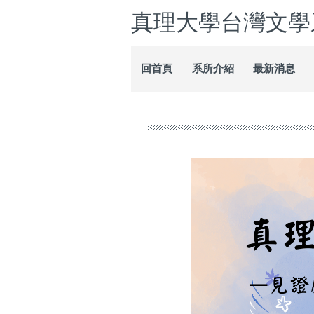
跳
真理大學台灣文學
到
主
要
回首頁
系所介紹
最新消息
內
容
區