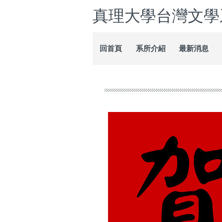
跳
真理大學台灣文學
到
主
要
回首頁
系所介紹
最新消息
內
容
區