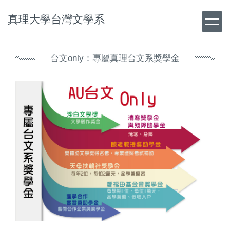
跳
真理大學台灣文學系
到
主
要
內
台文only：專屬真理台文系獎學金
容
區