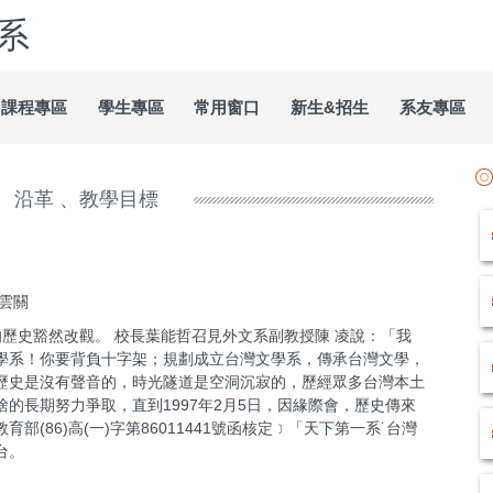
系
課程專區
學生專區
常用窗口
新生&招生
系友專區
沿革 、教學目標
雲關
灣人的歷史豁然改觀。 校長葉能哲召見外文系副教授陳 凌說：「我
學系！你要背負十字架；規劃成立台灣文學系，傳承台灣文學，
歷史是沒有聲音的，時光隧道是空洞沉寂的，歷經眾多台灣本土
的長期努力爭取，直到1997年2月5日，因緣際會，歷史傳來
(86)高(一)字第86011441號函核定﹞「天下第一系˙台灣
台。