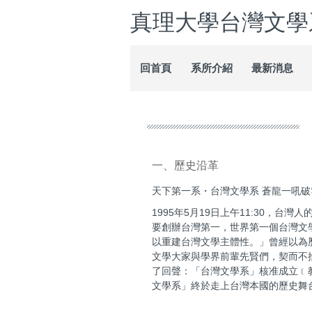
跳
真理大學台灣文學
到
主
要
回首頁
系所介紹
最新消息
內
容
區
一、歷史沿革
天下第一系・台灣文學系 蒼龍一吼破
1995年5月19日上午11:30，台
要創辦台灣第一，世界第一個台灣文
以重建台灣文學主體性。」曾經以為
文學大家與學界前輩先賢們，契而不捨
了回聲：「台灣文學系」核准成立﹝教育部
文學系」終於走上台灣本國的歷史舞