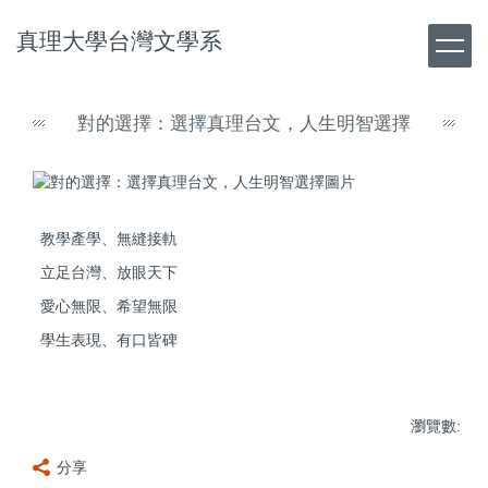
跳
真理大學台灣文學系
到
主
要
內
對的選擇：選擇真理台文，人生明智選擇
容
區
教學產學、無縫接軌
立足台灣、放眼天下
愛心無限、希望無限
學生表現、有口皆碑
瀏覽數:
分享